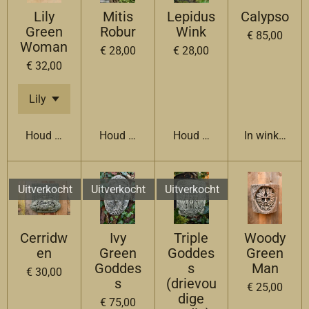
Lily
Mitis
Lepidus
Calypso
Green
Robur
Wink
€ 85,00
Woman
€ 28,00
€ 28,00
€ 32,00
Houd mij op de hoogte
Houd mij op de hoogte
Houd mij op de hoogte
In winkelwag
Uitverkocht
Uitverkocht
Uitverkocht
Cerridw
Ivy
Triple
Woody
en
Green
Goddes
Green
Goddes
s
Man
€ 30,00
s
(drievou
€ 25,00
dige
€ 75,00