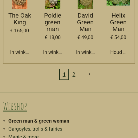
The Oak
Poldie
David
Helix
King
green
Green
Green
man
Man
Man
€ 165,00
€ 18,00
€ 49,00
€ 54,00
In winkelwagen
In winkelwagen
In winkelwagen
Houd mij op
1
2
Webshop
Green man & green woman
Gargoyles, trolls & fairies
Magic & more