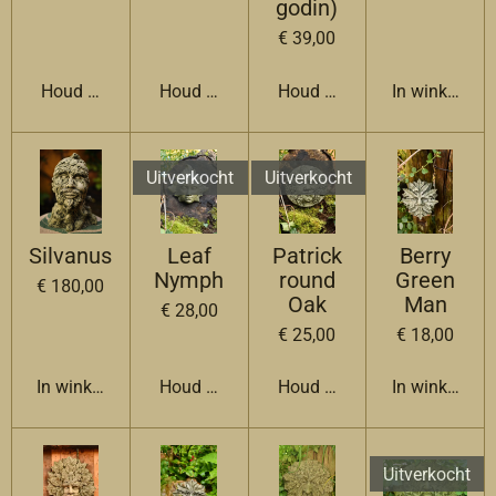
godin)
€ 39,00
Houd mij op de hoogte
Houd mij op de hoogte
Houd mij op de hoogte
In winkelwag
Uitverkocht
Uitverkocht
Silvanus
Leaf
Patrick
Berry
Nymph
round
Green
€ 180,00
Oak
Man
€ 28,00
€ 25,00
€ 18,00
In winkelwagen
Houd mij op de hoogte
Houd mij op de hoogte
In winkelwag
Uitverkocht