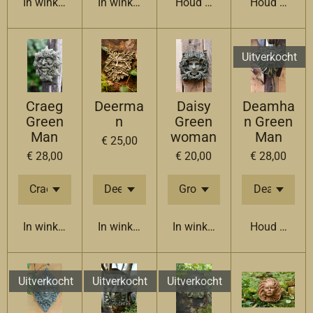
In winkelwagen
In winkelwagen
Houd mij op de hoogte
Houd mij op
Uitverkocht
Craeg
Deerma
Daisy
Deamha
Green
n
Green
n Green
Man
woman
Man
€ 25,00
€ 28,00
€ 20,00
€ 28,00
In winkelwagen
In winkelwagen
In winkelwagen
Houd mij op
Uitverkocht
Uitverkocht
Uitverkocht