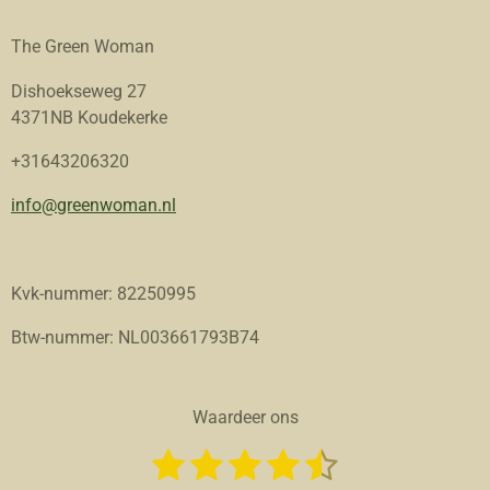
The Green Woman
Dishoekseweg 27
4371NB Koudekerke
+31643206320
info@greenwoman.nl
Kvk-nummer: 82250995
Btw-nummer: NL003661793B74
Waardeer ons
1
2
3
4
5
S
R
t
a