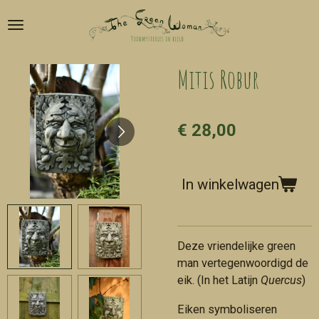
Ga
direct
naar
de
Mitis Robur
hoofdinhoud
€ 28,00
In winkelwagen
Deze vriendelijke green
man vertegenwoordigd de
eik. (In het Latijn
Quercus
)
Eiken symboliseren