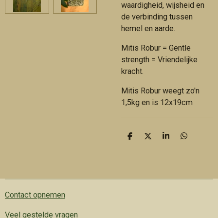
waardigheid, wijsheid en
de verbinding tussen
hemel en aarde.
Mitis Robur = Gentle
strength = Vriendelijke
kracht.
Mitis Robur weegt zo'n
1,5kg en is 12x19cm
D
D
S
D
e
e
h
e
l
e
a
l
e
l
r
e
n
e
n
Contact opnemen
Veel gestelde vragen