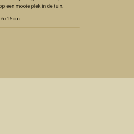
p een mooie plek in de tuin.
s 16x15cm