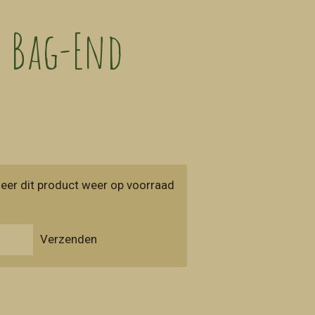
r Bag-End
eer dit product weer op voorraad
Verzenden