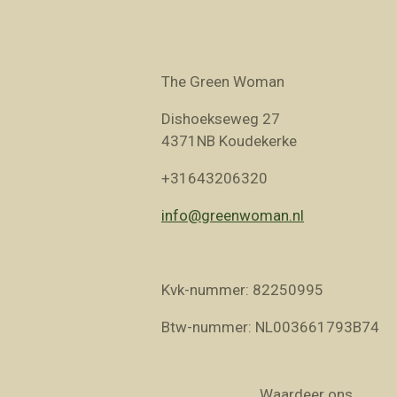
The Green Woman
Dishoekseweg 27
4371NB Koudekerke
+31643206320
info@greenwoman.nl
Kvk-nummer: 82250995
Btw-nummer: NL003661793B74
Waardeer ons