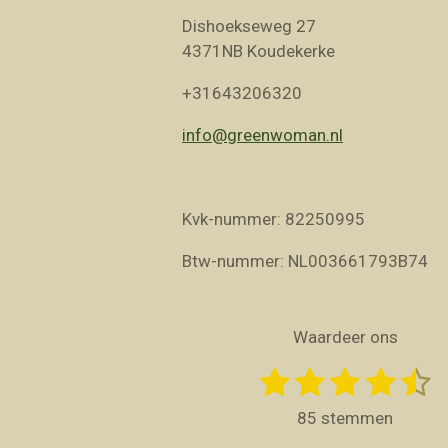
Dishoekseweg 27
4371NB Koudekerke
+31643206320
info@greenwoman.nl
Kvk-nummer: 82250995
Btw-nummer: NL003661793B74
Waardeer ons
1
2
3
4
5
S
R
t
a
s
s
s
s
s
e
85 stemmen
t
m
t
t
t
t
t