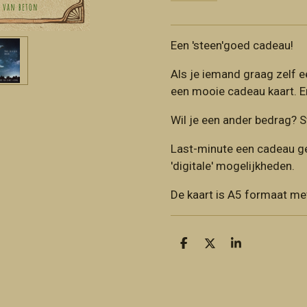
Een 'steen'goed cadeau!
Als je iemand graag zelf ee
een mooie cadeau kaart. Er
Wil je een ander bedrag? S
Last-minute een cadeau g
'digitale' mogelijkheden.
De kaart is A5 formaat me
D
D
S
e
e
h
l
e
a
e
l
r
n
e