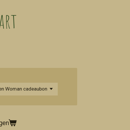
art
gen