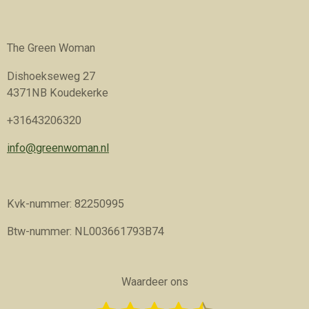
The Green Woman
Dishoekseweg 27
4371NB Koudekerke
+31643206320
info@greenwoman.nl
Kvk-nummer: 82250995
Btw-nummer: NL003661793B74
Waardeer ons
S
R