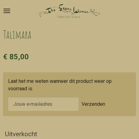
Ga
direct
naar
de
Talimara
hoofdinhoud
€ 85,00
Laat het me weten wanneer dit product weer op
voorraad is.
Verzenden
Uitverkocht