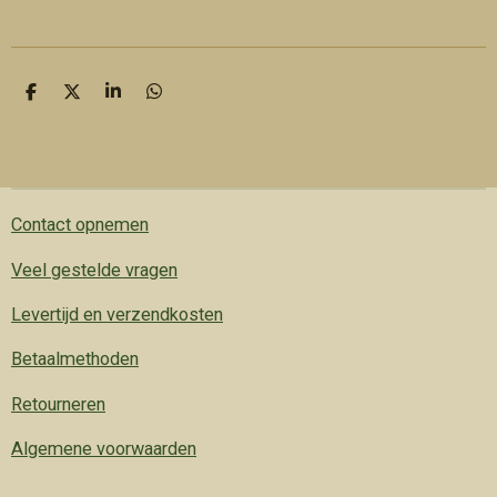
D
D
S
D
e
e
h
e
l
e
a
l
e
l
r
e
n
e
n
Contact opnemen
Veel gestelde vragen
Levertijd en verzendkosten
Betaalmethoden
Retourneren
Algemene voorwaarden