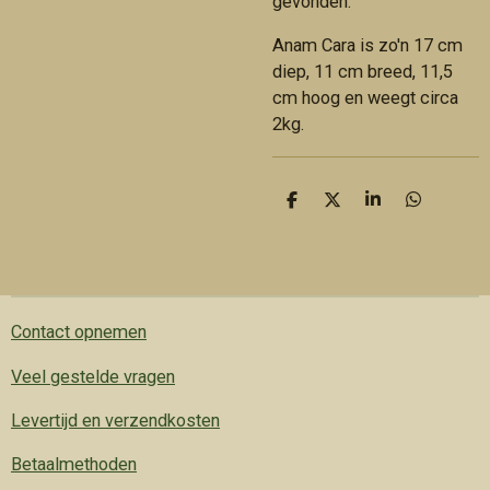
gevonden.
Anam Cara is zo'n 17 cm
diep, 11 cm breed, 11,5
cm hoog en weegt circa
2kg.
D
D
S
D
e
e
h
e
l
e
a
l
e
l
r
e
n
e
n
Contact opnemen
Veel gestelde vragen
Levertijd en verzendkosten
Betaalmethoden