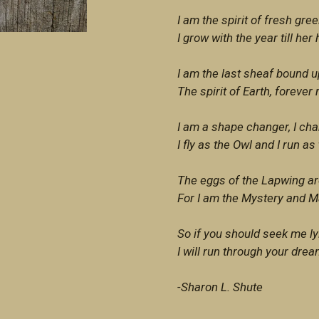
I am the spirit of fresh gree
I grow with the year till her
I am the last sheaf bound u
The spirit of Earth, forever
I am a shape changer, I cha
I fly as the Owl and I run as
The eggs of the Lapwing are
For I am the Mystery and M
So if you should seek me ly
I will run through your dre
-Sharon L. Shute