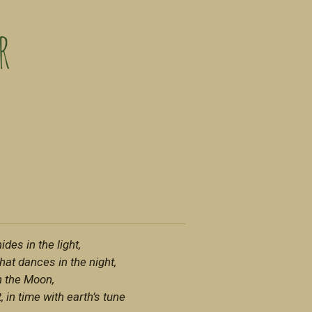
r
des in the light,
t dances in the night,
th the Moon,
 in time with earth’s tune