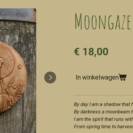
Moongaze
€ 18,00
In winkelwagen
By day I am a shadow that hi
By darkness a moonbeam tha
I am the spirit that runs wi
From spring time to harvest,