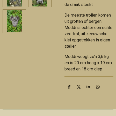
de draak steekt.
De meeste trollen komen
uit grotten of bergen.
Moddi is echter een echte
zee-trol, uit zeeuwsche
klei opgetrokken in eigen
atelier.
Moddi weegt zo'n 3,6 kg
en is 20 cm hoog x 19 cm
breed en 18 cm diep
D
D
S
D
e
e
h
e
l
e
a
l
e
l
r
e
n
e
n