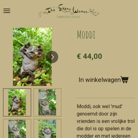
Ga
direct
naar
de
Moddi
hoofdinhoud
€ 44,00
In winkelwagen
Moddi, ook wel 'mud'
genoemd door zijn
vrienden is een vrolijke trol
die dol is op spelen in de
modder en met iedereen