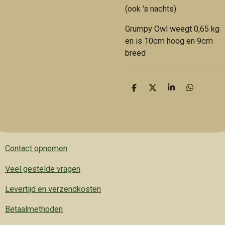
(ook 's nachts)
Grumpy Owl weegt 0,65 kg
en is 10cm hoog en 9cm
breed
D
D
S
D
e
e
h
e
l
e
a
l
e
l
r
e
n
e
n
Contact opnemen
Veel gestelde vragen
Levertijd en verzendkosten
Betaalmethoden