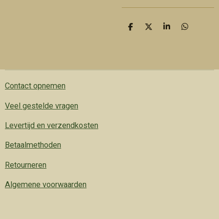
D
D
S
D
e
e
h
e
l
e
a
l
e
l
r
e
n
e
n
Contact opnemen
Veel gestelde vragen
Levertijd en verzendkosten
Betaalmethoden
Retourneren
Algemene voorwaarden