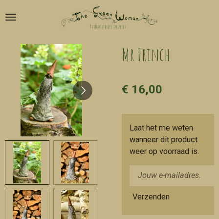
Ga
direct
naar
de
Mr Frinch
hoofdinhoud
€ 16,00
Laat het me weten
wanneer dit product
weer op voorraad is.
Verzenden