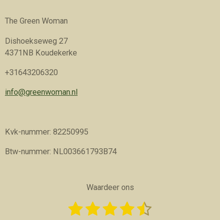
The Green Woman
Dishoekseweg 27
4371NB Koudekerke
+31643206320
info@greenwoman.nl
Kvk-nummer: 82250995
Btw-nummer: NL003661793B74
Waardeer ons
1
2
3
4
5
S
R
t
a